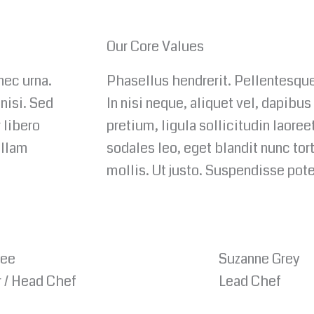
Our Core Values
nec urna.
Phasellus hendrerit. Pellentesque
 nisi. Sed
In nisi neque, aliquet vel, dapibus 
r libero
pretium, ligula sollicitudin laoreet
ullam
sodales leo, eget blandit nunc tor
mollis. Ut justo. Suspendisse pote
Lee
Suzanne Grey
 / Head Chef
Lead Chef