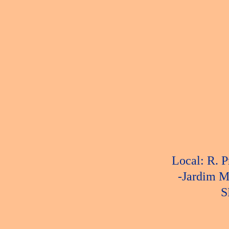
s
o
r
Local: R. P
-Jardim M
S