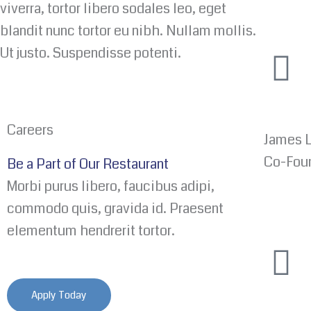
viverra, tortor libero sodales leo, eget
blandit nunc tortor eu nibh. Nullam mollis.
Ut justo. Suspendisse potenti.
F
a
c
Careers
James 
e
Co-Foun
Be a Part of Our Restaurant
Morbi purus libero, faucibus adipi,
b
commodo quis, gravida id. Praesent
o
elementum hendrerit tortor.
F
o
a
k
Apply Today