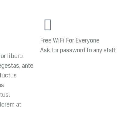
Free WiFi For Everyone
Ask for password to any staff
tor libero
egestas, ante
 luctus
us
tus.
lorem at