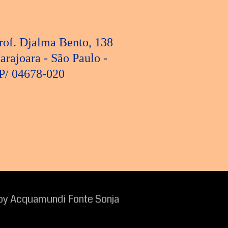
rof. Djalma Bento, 138
arajoara - São Paulo -
P/ 04678-020
y Acquamundi Fonte Sonja