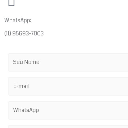
WhatsApp:
(11) 95693-7003
N
o
m
E
e
-
*
m
W
a
h
i
a
l