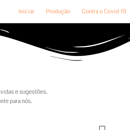
Iniciar
Produção
Contra o Covid-19
úvidas e sugestões.
nte para nós.