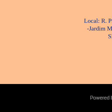
Local: R. P
-Jardim M
S
Powered b