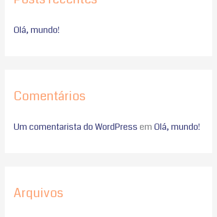
u
i
Olá, mundo!
s
a
r
p
Comentários
o
r
Um comentarista do WordPress
em
Olá, mundo!
:
Arquivos