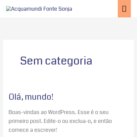
Ir
Me
para
prin
o
conteúdo
Sem categoria
Olá, mundo!
Olá,
mundo!
Boas-vindas ao WordPress. Esse é o seu
primeiro post. Edite-o ou exclua-o, e então
comece a escrever!